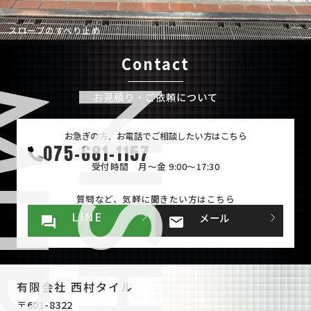
スロープのすべり止め
Contact
N
I
S
H
I
M
U
R
A
T
I
L
お見積り・ご依頼について
お急ぎの方、お電話でご相談したい方はこちら
075-681-1157
受付時間 月～金 9:00～17:30
質問など、気軽に聞きたい方はこちら
LINE
メール
有限会社 西村タイル
〒601-8322