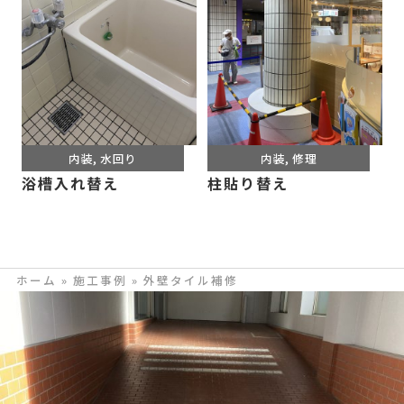
内装
,
水回り
内装
,
修理
浴槽入れ替え
柱貼り替え
ホーム
»
施工事例
»
外壁タイル補修