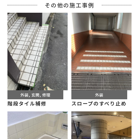
その他の施工事例
外装
,
玄関
,
修理
外装
階段タイル補修
スロープのすべり止め