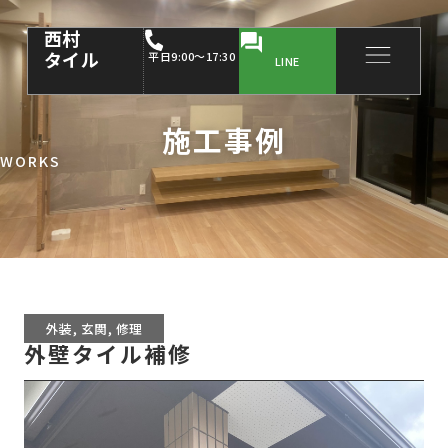
西村
タイル
平日9:00～17:30
LINE
施工事例
WORKS
外装
,
玄関
,
修理
外壁タイル補修